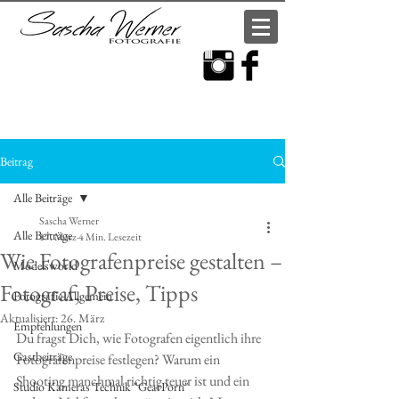
Beitrag
Alle Beiträge
Sascha Werner
Alle Beiträge
17. März
4 Min. Lesezeit
Wie Fotografenpreise gestalten –
Modelsworld
Fotograf, Preise, Tipps
Fotografie Allgemein
Aktualisiert:
26. März
Empfehlungen
Du fragst Dich, wie Fotografen eigentlich ihre 
Gastbeiträge
Fotografenpreise festlegen? Warum ein 
Shooting manchmal richtig teuer ist und ein 
Studio Kameras Technik "GearPorn"