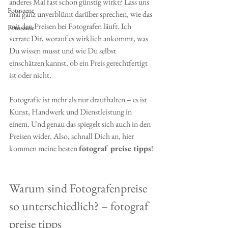
anderes Mal fast schon günstig wirkt? Lass uns 
Fotoszene
mal ganz unverblümt darüber sprechen, wie das 
mit den Preisen bei Fotografen läuft. Ich 
Fotoszene
verrate Dir, worauf es wirklich ankommt, was 
Du wissen musst und wie Du selbst 
einschätzen kannst, ob ein Preis gerechtfertigt 
ist oder nicht.
Fotografie ist mehr als nur draufhalten – es ist 
Kunst, Handwerk und Dienstleistung in 
einem. Und genau das spiegelt sich auch in den 
Preisen wider. Also, schnall Dich an, hier 
kommen meine besten 
fotograf preise tipps
!
Warum sind Fotografenpreise 
so unterschiedlich? – fotograf 
preise tipps