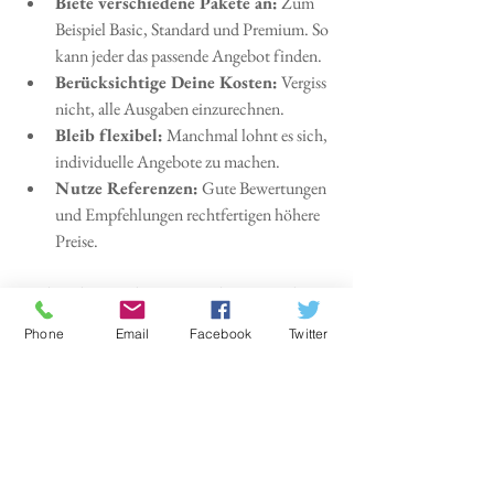
Biete verschiedene Pakete an:
 Zum 
Beispiel Basic, Standard und Premium. So 
kann jeder das passende Angebot finden.
Berücksichtige Deine Kosten:
 Vergiss 
nicht, alle Ausgaben einzurechnen.
Bleib flexibel:
 Manchmal lohnt es sich, 
individuelle Angebote zu machen.
Nutze Referenzen:
 Gute Bewertungen 
und Empfehlungen rechtfertigen höhere 
Preise.
Und noch ein Geheimtipp: Schau Dir mal an, 
wie andere Fotografen ihre Preise gestalten. 
Phone
Email
Facebook
Twitter
Zum Beispiel findest Du bei 
fotograf sawe foto 
preise
 eine gute Orientierung.